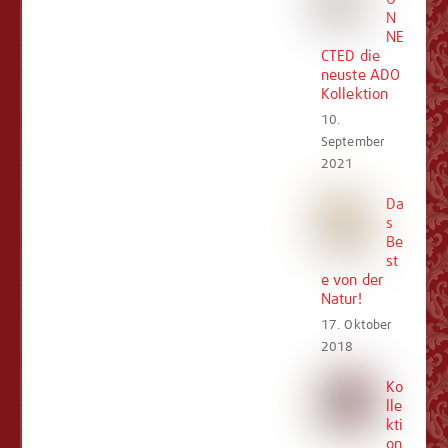
N
NE
CTED die
neuste ADO
Kollektion
10.
September
2021
Da
s
Be
st
e von der
Natur!
17. Oktober
2018
Ko
lle
kti
on