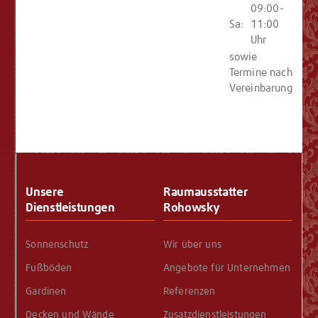
09:00-
Sa:
11:00
Uhr
sowie
Termine nach
Vereinbarung
Back
To
Unsere
Raumausstatter
Top
Dienstleistungen
Rohowsky
Sonnenschutz
Wir über uns
Fußböden
Angebote für Unternehmen
Gardinen
Referenzen
Decken und Wände
Zusatzdienstleistungen