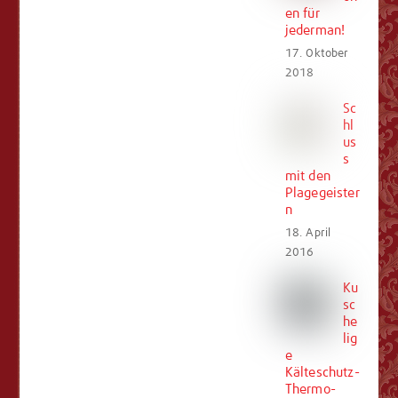
en für
jederman!
17. Oktober
2018
Sc
hl
us
s
mit den
Plagegeister
n
18. April
2016
Ku
sc
he
lig
e
Kälteschutz-
Thermo-