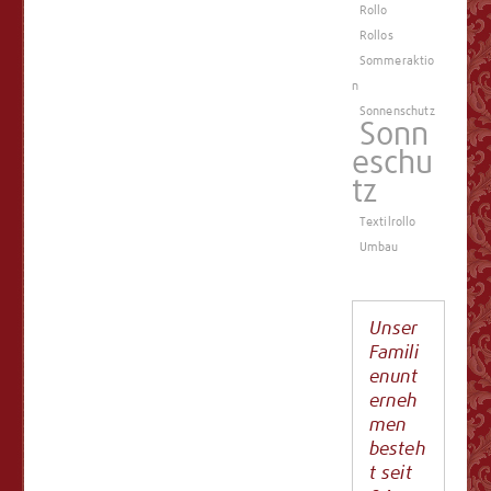
Rollo
Rollos
Sommeraktio
n
Sonnenschutz
Sonn
eschu
tz
Textilrollo
Umbau
Unser
Famili
enunt
erneh
men
besteh
t seit