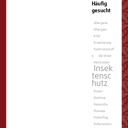
Häufig
gesucht
Allergene
Allergien
Erfal
Erweiterung
Funktionsstoff
e
Gardinen
Heizkosten
Insek
tensc
hutz
Kissen
Markise
Nanorollo
Plissees
Pollenflug
Pollenschutz