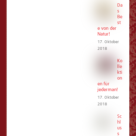
Da
s
Be
st
e von der
Natur!
17. Oktober
2018
Ko
lle
kti
on
en für
jederman!
17. Oktober
2018
Sc
hl
us
s