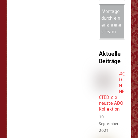
Montage
durch ein
erfahrene
s Team
Aktuelle
Beiträge
#C
O
N
NE
CTED die
neuste ADO
Kollektion
10.
September
2021