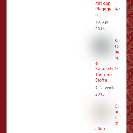
mit den
Plagegeister
n
18. April
2016
Ku
sc
he
lig
e
Kälteschutz-
Thermo-
Stoffe
9. November
2015
Gl
üc
k
in
allen