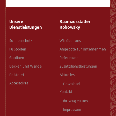
Back
To
Unsere
Raumausstatter
Top
Dienstleistungen
Rohowsky
Sonnenschutz
Wir über uns
Fußböden
Angebote für Unternehmen
Gardinen
Referenzen
Decken und Wände
Zusatzdienstleistungen
Polsterei
Aktuelles
Accessoires
Download
Kontakt
Ihr Weg zu uns
Impressum