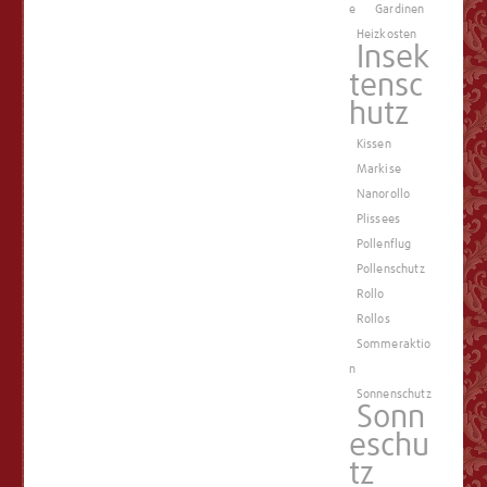
e
Gardinen
Heizkosten
Insek
tensc
hutz
Kissen
Markise
Nanorollo
Plissees
Pollenflug
Pollenschutz
Rollo
Rollos
Sommeraktio
n
Sonnenschutz
Sonn
eschu
tz