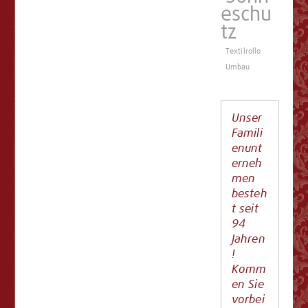
eschu
tz
Textilrollo
Umbau
Unser
Famili
enunt
erneh
men
besteh
t seit
94
Jahren
!
Komm
en Sie
vorbei