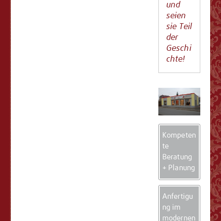
und
seien
sie Teil
der
Geschi
chte!
Kompeten
te
Beratung
+ Planung
Anfertigu
ng im
modernen