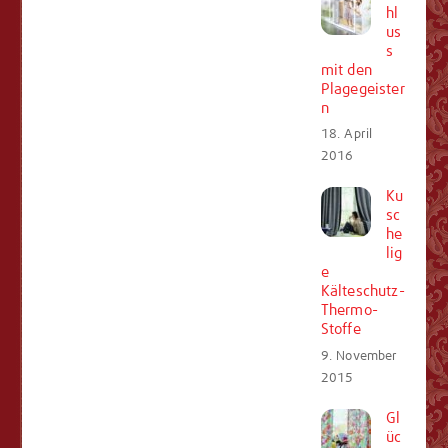
hl
us
s
mit den
Plagegeister
n
18. April
2016
Ku
sc
he
lig
e
Kälteschutz-
Thermo-
Stoffe
9. November
2015
Gl
üc