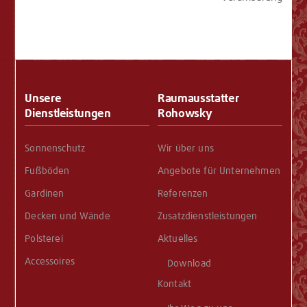
Back
To
Unsere
Raumausstatter
Top
Dienstleistungen
Rohowsky
Sonnenschutz
Wir über uns
Fußböden
Angebote für Unternehmen
Gardinen
Referenzen
Decken und Wände
Zusatzdienstleistungen
Polsterei
Aktuelles
Accessoires
Download
Kontakt