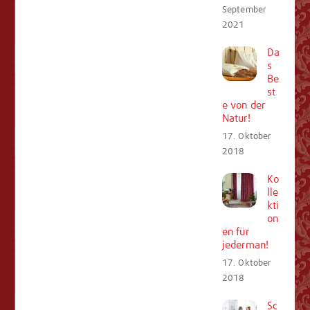
September
2021
Da
s
Be
st
e von der
Natur!
17. Oktober
2018
Ko
lle
kti
on
en für
jederman!
17. Oktober
2018
Sc