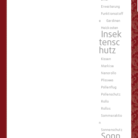
Erweiterung
Funktionsstoff
e
Gardinen
Heizkosten
Insek
tensc
hutz
Kissen
Markise
Nanorollo
Plissees
Pollenflug
Pollenschutz
Rollo
Rollos
Sommeraktio
n
Sonnenschutz
Sonn