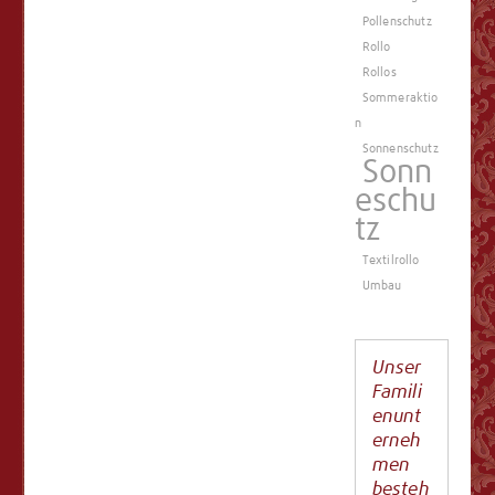
Pollenschutz
Rollo
Rollos
Sommeraktio
n
Sonnenschutz
Sonn
eschu
tz
Textilrollo
Umbau
Unser
Famili
enunt
erneh
men
besteh