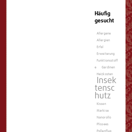
Häufig
gesucht
Allergene
Allergien
Erfal
Erweiterung
Funktionsstoff
e
Gardinen
Heizkosten
Insek
tensc
hutz
Kissen
Markise
Nanorollo
Plissees
Pollenflug