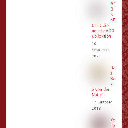
#C
O
N
NE
CTED die
neuste ADO
Kollektion
10.
September
2021
Da
s
Be
st
e von der
Natur!
17. Oktober
2018
Ko
lle