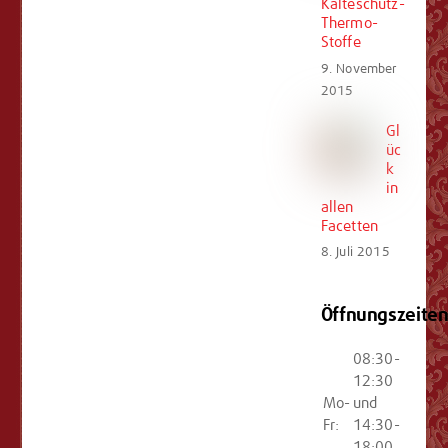
Kälteschutz-
Thermo-
Stoffe
9. November
2015
Gl
üc
k
in
allen
Facetten
8. Juli 2015
Öffnungszeite
08:30-
12:30
Mo-
und
Fr:
14:30-
18:00