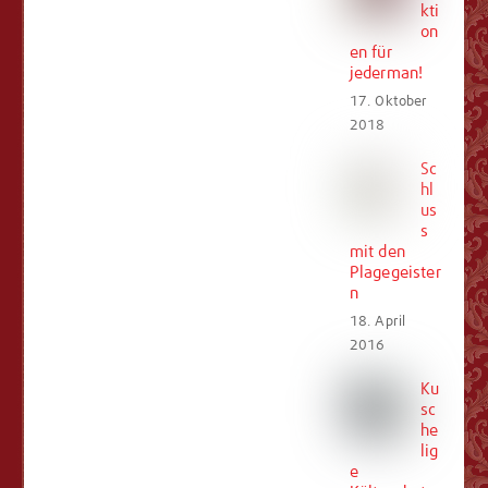
kti
on
en für
jederman!
17. Oktober
2018
Sc
hl
us
s
mit den
Plagegeister
n
18. April
2016
Ku
sc
he
lig
e